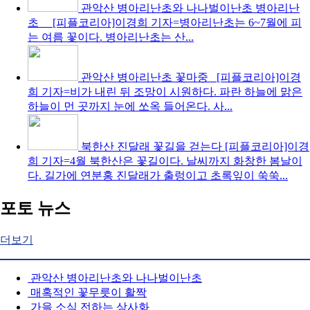
관악산 병아리난초와 나나벌이난초
병아리난
초 [피플코리아]이경희 기자=병아리난초는 6~7월에 피
는 여름 꽃이다. 병아리난초는 산...
관악산 병아리난초 꽃마중
[피플코리아]이경
희 기자=비가 내린 뒤 조망이 시원하다. 파란 하늘에 맑은
하늘이 먼 곳까지 눈에 쏘옥 들어온다. 사...
북한산 진달래 꽃길을 걷는다
[피플코리아]이경
희 기자=4월 북한산은 꽃길이다. 날씨까지 화창한 봄날이
다. 길가에 연분홍 진달래가 출렁이고 초록잎이 쑥쑥...
포토 뉴스
더보기
관악산 병아리난초와 나나벌이난초
매혹적인 꽃무릇이 활짝
가을 소식 전하는 상사화