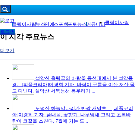
클릭이사람
클릭이사람
뉴스
연예
스포츠
포토뉴스
커뮤니티
로그인
이 시각 주요뉴스
더보기
설악산 흘림골의 바람꽃
등선대에서 본 설악풍
경. [피플코리아]이경희 기자=바람이 구름을 이산 저산 몰
고 다닌다. 설악산 서북능선 봉우리가 ...
도덕산 하늘말나리가 반짝
개망초 [피플코리
아]이경희 기자=풀내음, 꽃향기. 나무냄새 그리고 초록바
람이 코끝을 스친다. 7월에 가는 도...