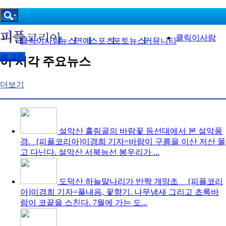
클릭이사람
클릭이사람
뉴스
연예
스포츠
포토뉴스
커뮤니티
로그인
이 시각 주요뉴스
더보기
설악산 흘림골의 바람꽃
등선대에서 본 설악풍
경. [피플코리아]이경희 기자=바람이 구름을 이산 저산 몰
고 다닌다. 설악산 서북능선 봉우리가 ...
도덕산 하늘말나리가 반짝
개망초 [피플코리
아]이경희 기자=풀내음, 꽃향기. 나무냄새 그리고 초록바
람이 코끝을 스친다. 7월에 가는 도...