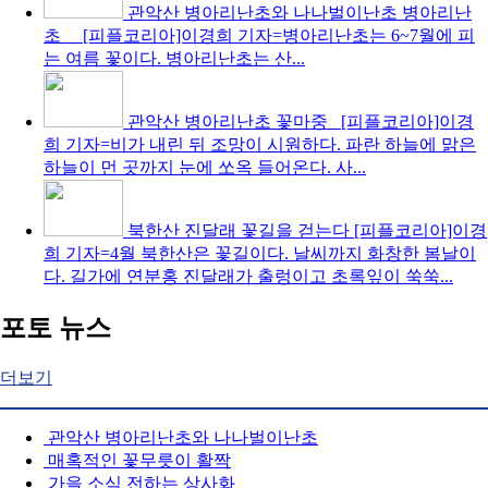
관악산 병아리난초와 나나벌이난초
병아리난
초 [피플코리아]이경희 기자=병아리난초는 6~7월에 피
는 여름 꽃이다. 병아리난초는 산...
관악산 병아리난초 꽃마중
[피플코리아]이경
희 기자=비가 내린 뒤 조망이 시원하다. 파란 하늘에 맑은
하늘이 먼 곳까지 눈에 쏘옥 들어온다. 사...
북한산 진달래 꽃길을 걷는다
[피플코리아]이경
희 기자=4월 북한산은 꽃길이다. 날씨까지 화창한 봄날이
다. 길가에 연분홍 진달래가 출렁이고 초록잎이 쑥쑥...
포토 뉴스
더보기
관악산 병아리난초와 나나벌이난초
매혹적인 꽃무릇이 활짝
가을 소식 전하는 상사화