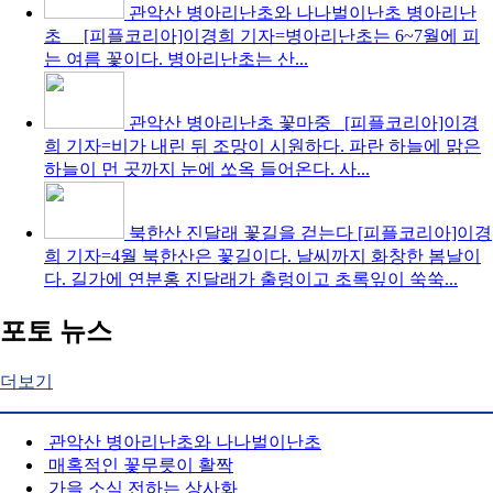
관악산 병아리난초와 나나벌이난초
병아리난
초 [피플코리아]이경희 기자=병아리난초는 6~7월에 피
는 여름 꽃이다. 병아리난초는 산...
관악산 병아리난초 꽃마중
[피플코리아]이경
희 기자=비가 내린 뒤 조망이 시원하다. 파란 하늘에 맑은
하늘이 먼 곳까지 눈에 쏘옥 들어온다. 사...
북한산 진달래 꽃길을 걷는다
[피플코리아]이경
희 기자=4월 북한산은 꽃길이다. 날씨까지 화창한 봄날이
다. 길가에 연분홍 진달래가 출렁이고 초록잎이 쑥쑥...
포토 뉴스
더보기
관악산 병아리난초와 나나벌이난초
매혹적인 꽃무릇이 활짝
가을 소식 전하는 상사화