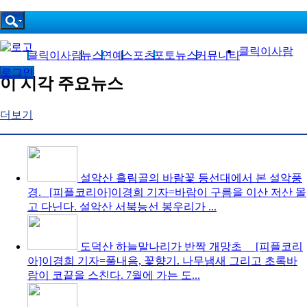
클릭이사람
클릭이사람
뉴스
연예
스포츠
포토뉴스
커뮤니티
로그인
이 시각 주요뉴스
더보기
설악산 흘림골의 바람꽃
등선대에서 본 설악풍
경. [피플코리아]이경희 기자=바람이 구름을 이산 저산 몰
고 다닌다. 설악산 서북능선 봉우리가 ...
도덕산 하늘말나리가 반짝
개망초 [피플코리
아]이경희 기자=풀내음, 꽃향기. 나무냄새 그리고 초록바
람이 코끝을 스친다. 7월에 가는 도...