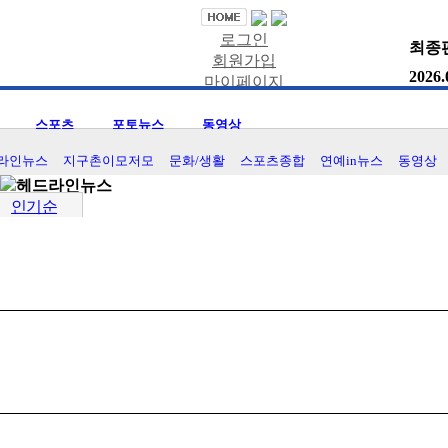
로그인
최종편
회원가입
2026.
마이페이지
즐겨찾기
스포츠
포토뉴스
동영상
라인뉴스
지구촌이모저모
문화/생활
스포츠종합
연예in뉴스
동영상
헤드라인뉴스
인기순