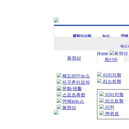
클릭이사람
뉴스
연예
헤드
Home
동영상
동영상
최신순
이미지형
헤드라인뉴스
리스트형
지구촌이모저
모
문화/생활
이미지형
스포츠종합
리스트형
연예in뉴스
이전
동영상
맨위로