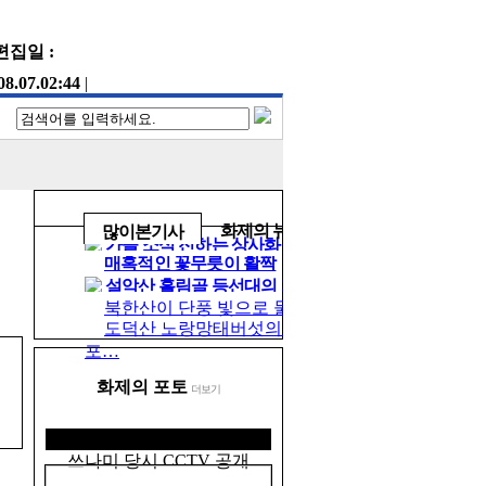
집일 :
08.07.02:44
|
화제의 뉴스
많이본기사
가을 소식 전하는 상사화
매혹적인 꽃무릇이 활짝
설악산 흘림골 등선대의 가
을바…
북한산이 단풍 빛으로 물든다
도덕산 노랑망태버섯의 멋진
포…
화제의
포토
더보기
쓰나미 당시 CCTV 공개