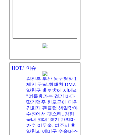
HOT
!
이슈
김진홍 부산 동구청장 1
제인 구달-최재천 DMZ
억 기부, 아…
양천구 홍보犬에 시베리
서 생태-평화 …
"여름휴가는 경기 바다
안허스키 '부…
딸기맥주 한모금에 더위
로"...8~16일 …
김희재 펜클럽 생일맞아
싹!...시음…
수원에서 펫스타..강형
또 기부...1…
국내 최대 '경기 반려마
욱-박수홍 출…
가수 이무송, 여주시 홍
루 여주' 7월…
양천의 예비군 수송버스
보대사에 위…
전국으로 확…